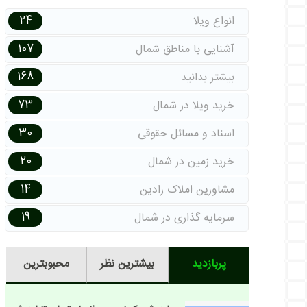
24
انواع ویلا
107
آشنایی با مناطق شمال
168
بیشتر بدانید
73
خرید ویلا در شمال
30
اسناد و مسائل حقوقی
20
خرید زمین در شمال
14
مشاورین املاک رادین
19
سرمایه گذاری در شمال
پربازدید
بیشترین نظر
محبوبترین