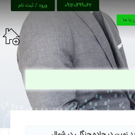
09120499062
ورود / ثبت نام
با ما
ید زمین در جاده جنگلی در شمال