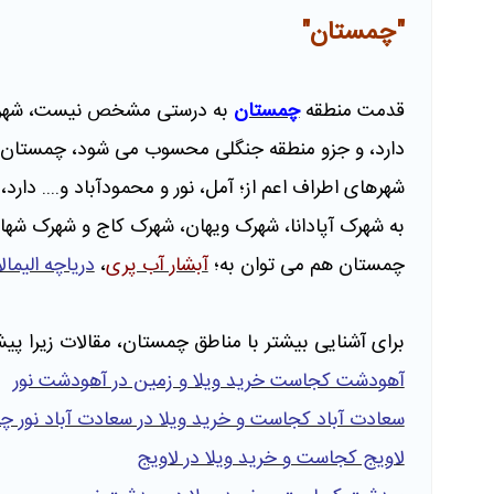
"چمستان"
قدمت منطقه
چمستان
دارد، و جزو منطقه جنگلی محسوب می شود، چمستان 
شهرهای اطراف اعم از؛ آمل، نور و محمودآباد و.... دار
به شهرک آپادانا، شهرک ویهان، شهرک کاج و شهرک شه
چمستان هم می توان به؛
آبشار آب پری
،
دریاچه الیمال
برای آشنایی بیشتر با مناطق چمستان، مقالات زیرا پی
آهودشت کجاست خرید ویلا و زمین در آهودشت نور
سعادت آباد کجاست و خرید ویلا در سعادت آباد نور چه
لاویج کجاست و خرید ویلا در لاویج