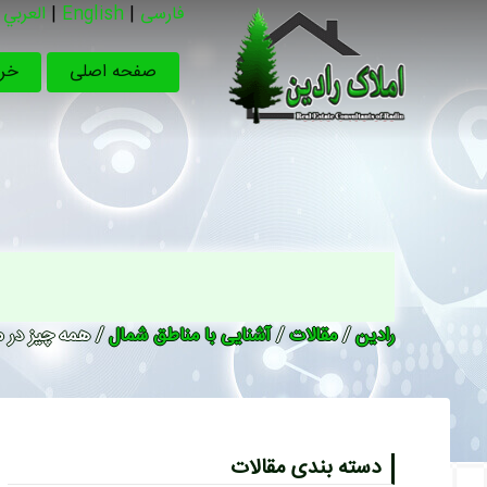
فارسی
|
English
|
العربي
صفحه اصلی
خری
رادین
/
مقالات
/
آشنایی با مناطق شمال
/ همه چیز در مو
دسته بندی مقالات