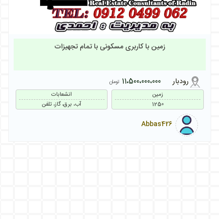
زمین با کاربری مسکونی با تمام تجهیزات
رودبار
11،500،000،000
تومان
زمین
انشعابات
1250
آب، برق، گاز، تلفن
Abbas426